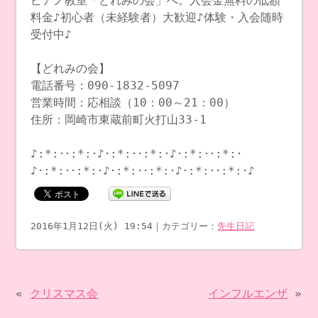
ピアノ教室「どれみの会」へ。入会金無料の低額
料金♪初心者（未経験者）大歓迎♪体験・入会随時
受付中♪
【どれみの会】
電話番号：090-1832-5097
営業時間：応相談（10：00～21：00）
住所：岡崎市東蔵前町火打山33-1
♪:*:･･:*:･♪･:*:･･:*:･♪･:*:･･:*:･
♪･:*:･･:*:･♪･:*:･･:*:･♪･:*:･･:*:･♪
2016年1月12日(火) 19:54｜カテゴリー：
先生日記
«
クリスマス会
インフルエンザ
»